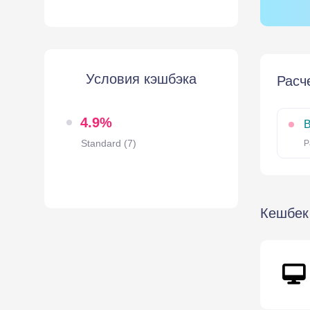
Условия кэшбэка
Расч
4.9%
В
Standard (7)
Р
Кешбек 