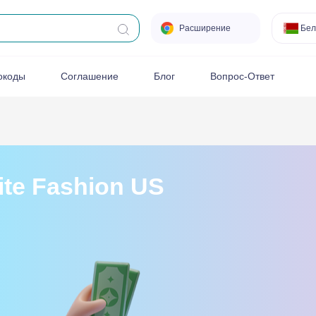
Расширение
Бел
окоды
Соглашение
Блог
Вопрос-Ответ
ite Fashion US