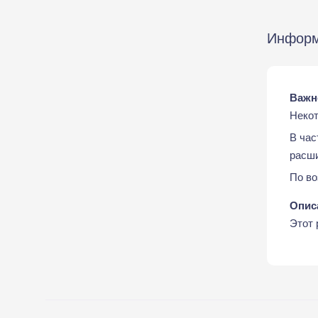
Инфор
Важн
Некот
В час
расши
По во
Опис
Этот 