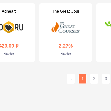
Adheart
The Great Cour
420,00 ₽
2.27%
Кэшбэк
Кэшбэк
‹
1
2
3