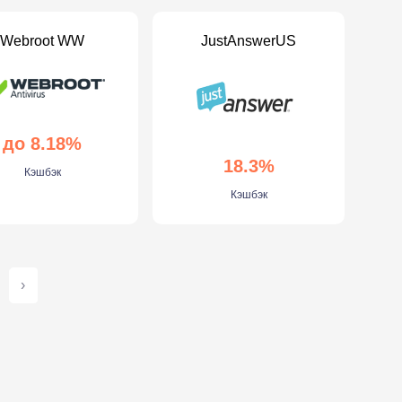
Webroot WW
JustAnswerUS
до 8.18%
18.3%
Кэшбэк
Кэшбэк
›