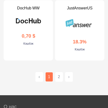
DocHub WW
JustAnswerUS
0,70 $
18.3%
Кэшбэк
Кэшбэк
‹
1
2
›
О нас